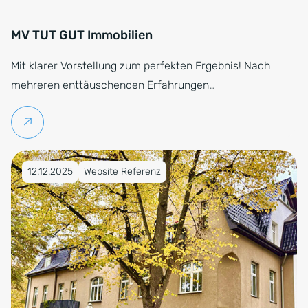
MV TUT GUT Immobilien
Mit klarer Vorstellung zum perfekten Ergebnis! Nach
mehreren enttäuschenden Erfahrungen…
Weiterlesen
Veröffentlicht am 12.12.2025
12.12.2025
Website Referenz