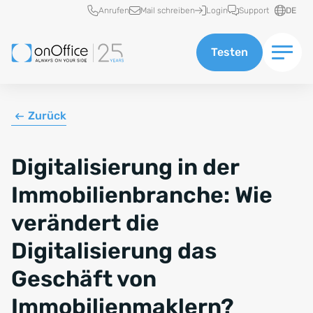
Schnellzugriff
Anrufen
Mail schreiben
Login
Support
DE
Testen
Zurück
Digitalisierung in der
Immobilienbranche: Wie
verändert die
Digitalisierung das
Geschäft von
Immobilienmaklern?