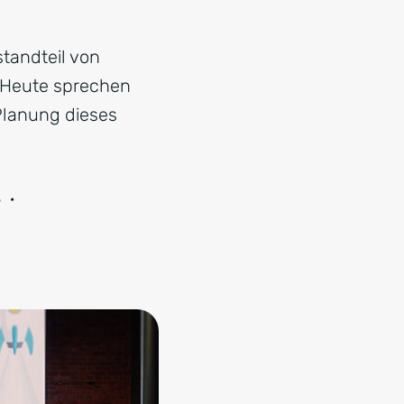
standteil von
. Heute sprechen
 Planung dieses
5
·