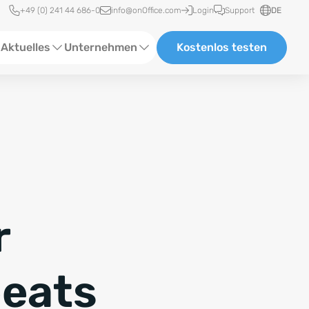
Schnellzugriff
+49 (0) 241 44 686-0
info@onOffice.com
Login
Support
DE
Aktuelles
Unternehmen
Kostenlos testen
ebinare
Über Uns
tatus-News
Partner und Kooperationen
eranstaltungen
Karriere
eferenzen
r
log
ewsletter
beats
n