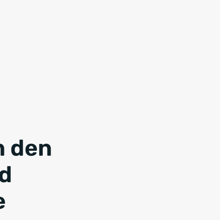
n den
nd
e