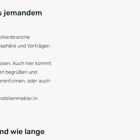
ats jemandem
bilienbranche
osphäre und Vorträgen
Essen. Auch hier kommt
nen begrüßen und
erent:innen, oder auch
mobilienmakler:in
nd wie lange