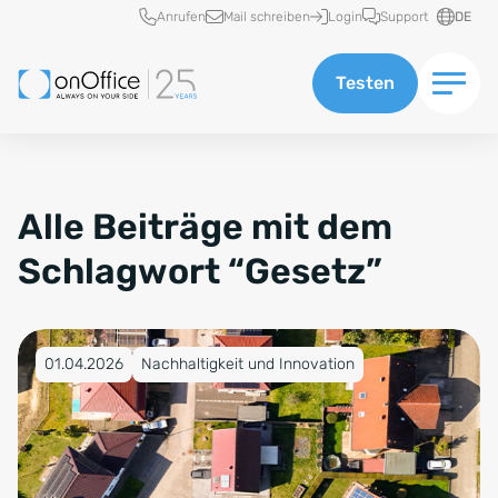
Schnellzugriff
Anrufen
Mail schreiben
Login
Support
DE
Testen
Alle Beiträge mit dem
Schlagwort “Gesetz”
Veröffentlicht am 01.04.2026
01.04.2026
Nachhaltigkeit und Innovation