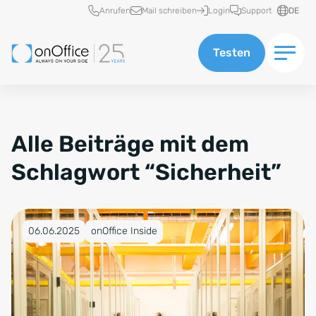
Schnellzugriff
Anrufen
Mail schreiben
Login
Support
DE
Testen
Alle Beiträge mit dem
Schlagwort “Sicherheit”
Veröffentlicht am 06.06.2025
06.06.2025
onOffice Inside