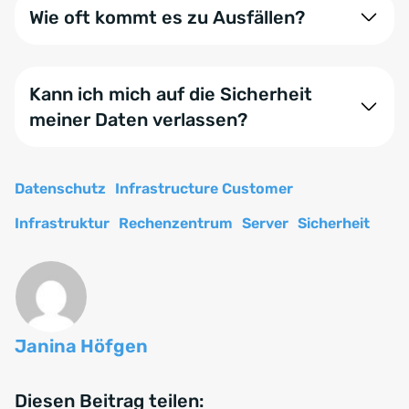
Damit gelten strenge Datenschutzstandards – ein
Wie oft kommt es zu Ausfällen?
wichtiges Plus für Sie und Ihre Kund:innen.
Unser Ziel ist maximale Verfügbarkeit. Durch die
Infrastruktur erreichen wir eine sehr hohe Uptime –
Kann ich mich auf die Sicherheit
also minimale Ausfallzeiten.
meiner Daten verlassen?
Ja. Sicherheit hat bei uns höchste Priorität. Wir
arbeiten mit aktuellen Sicherheitsstandards,
Datenschutz
Infrastructure Customer
Verschlüsselung und regelmäßigen Updates.
Infrastruktur
Rechenzentrum
Server
Sicherheit
Janina Höfgen
Diesen Beitrag teilen: