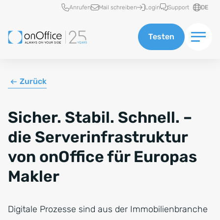
Schnellzugriff
Anrufen
Mail schreiben
Login
Support
DE
Testen
Zurück
Sicher. Stabil. Schnell. –
die Serverinfrastruktur
von onOffice für Europas
Makler
Digitale Prozesse sind aus der Immobilienbranche