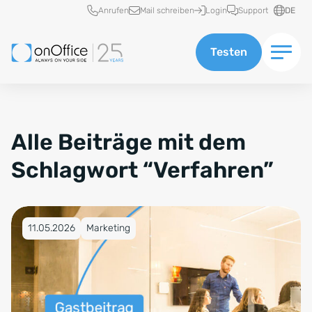
Schnellzugriff
Anrufen
Mail schreiben
Login
Support
DE
Testen
Alle Beiträge mit dem
Schlagwort “Verfahren”
Veröffentlicht am 11.05.2026
11.05.2026
Marketing