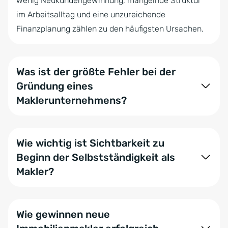
wenig Neukundengewinnung, mangelnde Struktur
im Arbeitsalltag und eine unzureichende
Finanzplanung zählen zu den häufigsten Ursachen.
Was ist der größte Fehler bei der
Gründung eines
Maklerunternehmens?
Ein häufiger Fehler ist der Versuch, alles allein zu
erledigen. Neue Makler übernehmen zu viele
Wie wichtig ist Sichtbarkeit zu
Aufgaben gleichzeitig und verlieren dadurch Fokus,
Beginn der Selbstständigkeit als
Effizienz und wertvolle Zeit für Akquise und
Makler?
Kundenbetreuung.
Sichtbarkeit ist entscheidend, besonders in der
Anfangsphase. Wer im persönlichen und lokalen
Wie gewinnen neue
Umfeld nicht als Makler wahrgenommen wird, hat es