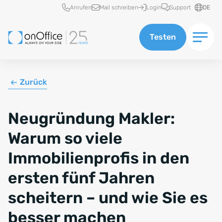
Schnellzugriff
Anrufen
Mail schreiben
Login
Support
DE
Testen
Zurück
Neugründung Makler:
Warum so viele
Immobilienprofis in den
ersten fünf Jahren
scheitern – und wie Sie es
besser machen