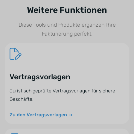
Zahlungseingängen. Für eine vollständige
Weitere Funktionen
Finanzbuchhaltung kann jedoch weiterhin eine
externe Buchhaltungssoftware oder die
Diese Tools und Produkte ergänzen Ihre
Zusammenarbeit mit Ihrem Steuerberater
Fakturierung perfekt.
erforderlich sein.
Vertragsvorlagen
Juristisch geprüfte Vertragsvorlagen für sichere
Geschäfte.
Zu den Vertragsvorlagen