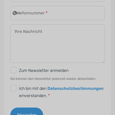
Telefonnummer
*
Ihre Nachricht
N
Zum Newsletter anmelden
e
Sie können den Newsletter jederzeit wieder abbestellen.
w
D
Ich bin mit den
Datenschutzbestimmungen
s
S
einverstanden.
*
l
G
e
V
t
Absenden