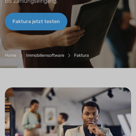
bis Zahlungseingang.
Faktura jetzt testen
Breadcrumb-Navigation
Home
Immobiliensoftware
Faktura