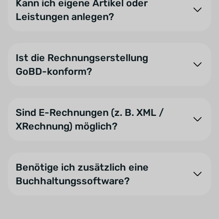
Kann ich eigene Artikel oder
Texte sowie E-Mail-Vorlagen lassen sich individuell
Leistungen anlegen?
konfigurieren.
Ja. Sie können standardisierte Artikel (z. B.
Provisionen) sowie individuelle Rechnungsposten
Ist die Rechnungserstellung
anlegen und bei der Rechnungserstellung
GoBD-konform?
verwenden.
Ja. onOffice Faktura speichert Rechnungen
elektronisch im System und erfüllt bei korrekter
Sind E-Rechnungen (z. B. XML /
Nutzung die Anforderungen der GoBD (Grundsätze
XRechnung) möglich?
ordnungsmäßiger Buchführung und Aufbewahrung).
Ja. Neben PDF-Rechnungen können Sie auch E-
Rechnungen im XML-Format erzeugen, um
Benötige ich zusätzlich eine
gesetzlichen Anforderungen zur elektronischen
Buchhaltungssoftware?
Rechnungsstellung zu entsprechen.
onOffice Faktura unterstützt Sie bei der Erstellung
und Verwaltung von Rechnungen und