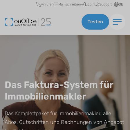
Schnellzugriff
Anrufen
Mail schreiben
Login
Support
DE
Testen
Das Faktura-System für
Immobilienmakler
Das Komplettpaket für Immobilienmakler: alle
Abos, Gutschriften und Rechnungen von Angebot