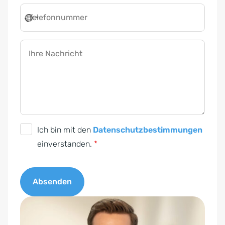
Telefonnummer
Ihre Nachricht
D
Ich bin mit den
Datenschutzbestimmungen
S
einverstanden.
*
G
V
Absenden
O
-
A
E
l