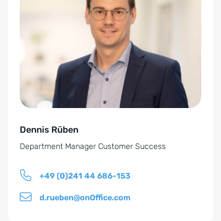
i
t
n
e
v
r
e
n
r
a
s
t
t
i
ä
v
n
e
d
Dennis Rüben
:
n
Department Manager Customer Success
i
s
+49 (0)241 44 686-153
*
d.rueben@onOffice.com