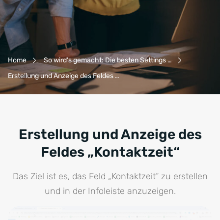
Breadcrumb-Navigation
Home
So wird’s gemacht: Die besten Settings …
Erstellung und Anzeige des Feldes …
Erstellung und Anzeige des
Feldes „Kontaktzeit“
Das Ziel ist es, das Feld „Kontaktzeit“ zu erstellen
und in der Infoleiste anzuzeigen.