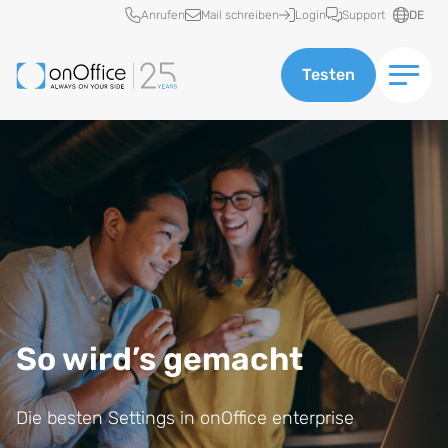
Schnellzugriff
Anrufen
Mail schreiben
Login
Support
DE
Testen
So wird’s gemacht
Die besten Settings in onOffice enterprise