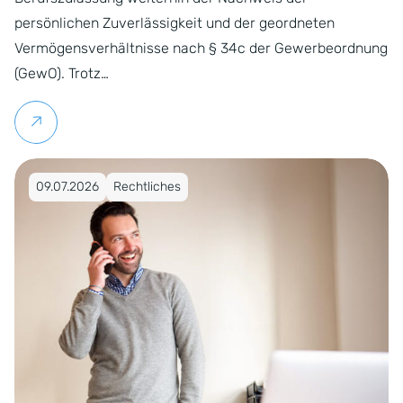
persönlichen Zuverlässigkeit und der geordneten
Vermögensverhältnisse nach § 34c der Gewerbeordnung
(GewO). Trotz…
Weiterlesen
Veröffentlicht am 09.07.2026
09.07.2026
Rechtliches