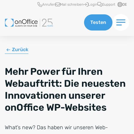
Schnellzugriff
Anrufen
Mail schreiben
Login
Support
DE
Testen
Zurück
Mehr Power für Ihren
Webauftritt: Die neuesten
Innovationen unserer
onOffice WP-Websites
What’s new? Das haben wir unseren Web-