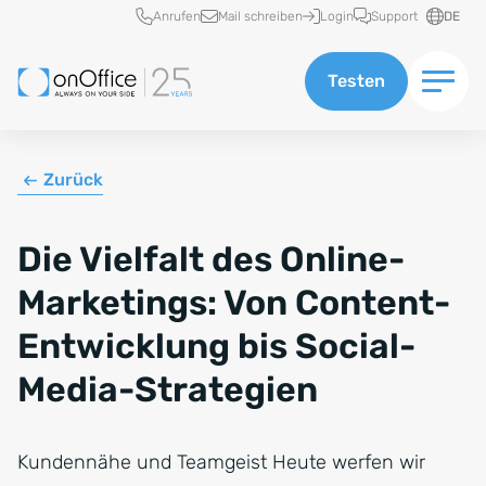
Schnellzugriff
Anrufen
Mail schreiben
Login
Support
DE
Testen
Zurück
Die Vielfalt des Online-
Marketings: Von Content-
Entwicklung bis Social-
Media-Strategien
Kundennähe und Teamgeist Heute werfen wir