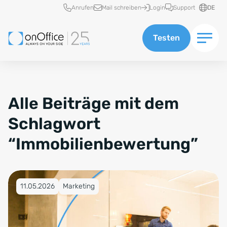
Schnellzugriff
Anrufen
Mail schreiben
Login
Support
DE
Testen
Alle Beiträge mit dem
Schlagwort
“Immobilienbewertung”
Veröffentlicht am 11.05.2026
11.05.2026
Marketing