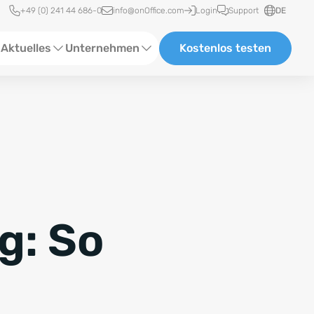
Schnellzugriff
+49 (0) 241 44 686-0
info@onOffice.com
Login
Support
DE
Aktuelles
Unternehmen
Kostenlos testen
ebinare
Über Uns
tatus-News
Partner und Kooperationen
eranstaltungen
Karriere
eferenzen
g: So
log
ewsletter
n