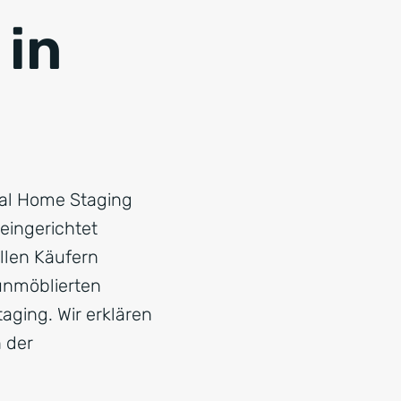
 in
tal Home Staging
 eingerichtet
ellen Käufern
 unmöblierten
aging. Wir erklären
n der