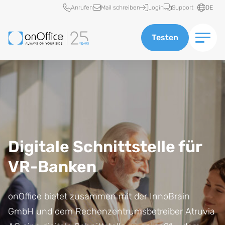
Schnellzugriff
Anrufen
Mail schreiben
Login
Support
DE
Testen
Digitale Schnittstelle für
VR-Banken
onOffice bietet zusammen mit der InnoBrain
GmbH und dem Rechenzentrumsbetreiber Atruvia