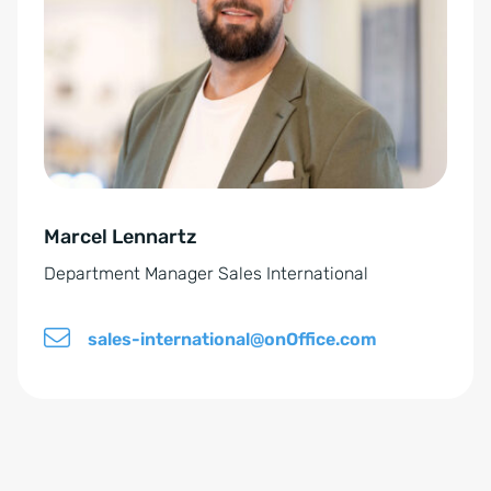
v
r
e
n
r
a
s
t
t
i
ä
v
n
e
d
Marcel Lennartz
:
n
Department Manager Sales International
i
s
sales-international@onOffice.com
*