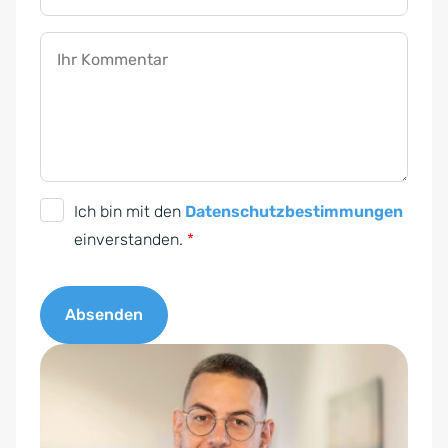
Ihr Kommentar
D
Ich bin mit den
Datenschutzbestimmungen
S
einverstanden.
*
G
V
Absenden
O
-
A
E
l
i
t
n
e