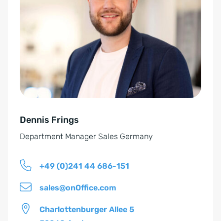
n
e
v
r
e
n
r
a
s
t
t
i
ä
v
n
e
d
Dennis Frings
:
n
Department Manager Sales Germany
i
s
+49 (0)241 44 686-151
*
sales@onOffice.com
Charlottenburger Allee 5