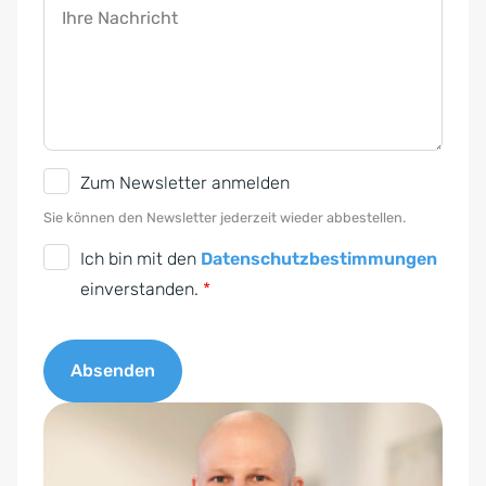
Ihre Nachricht
N
Zum Newsletter anmelden
e
Sie können den Newsletter jederzeit wieder abbestellen.
w
D
Ich bin mit den
Datenschutzbestimmungen
s
S
einverstanden.
*
l
G
e
V
t
Absenden
O
t
-
A
e
E
l
r
i
t