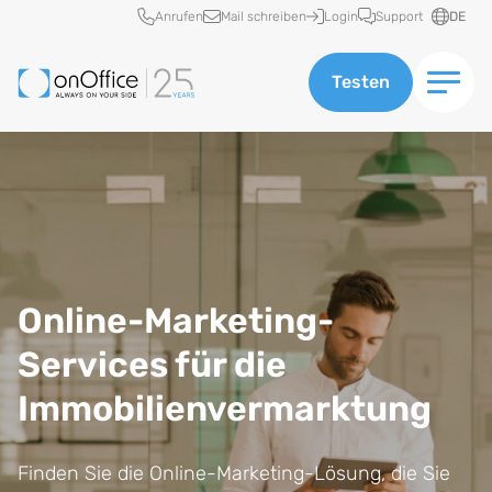
Schnellzugriff
Anrufen
Mail schreiben
Login
Support
DE
Testen
Online-Marketing-
Services für die
Immobilienvermarktung
Finden Sie die Online-Marketing-Lösung, die Sie