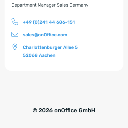
n
Department Manager Sales Germany
i
s
+49 (0)241 44 686-151
*
sales@onOffice.com
Charlottenburger Allee 5
52068 Aachen
© 2026 onOffice GmbH