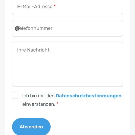
E-Mail-Adresse
*
Telefonnummer
Ihre Nachricht
D
Ich bin mit den
Datenschutzbestimmungen
S
einverstanden.
*
G
V
Absenden
O