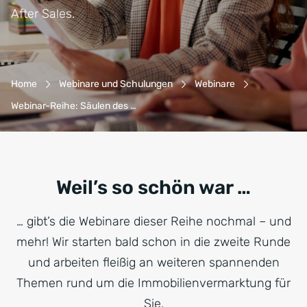
After Sales.
Breadcrumb-Navigation
Home
Webinare und Schulungen
Webinare
Webinar-Reihe: Säulen des …
Weil’s so schön war …
… gibt’s die Webinare dieser Reihe nochmal – und
mehr! Wir starten bald schon in die zweite Runde
und arbeiten fleißig an weiteren spannenden
Themen rund um die Immobilienvermarktung für
Sie.