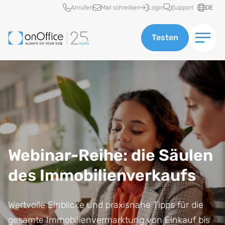
Schnellzugriff
Anrufen
Mail schreiben
Login
Support
DE
Testen
Webinar-Reihe: die Säulen
des Immobilienverkaufs
Wertvolle Einblicke und praxisnahe Tipps für die
gesamte Immobilienvermarktung von Einkauf bis