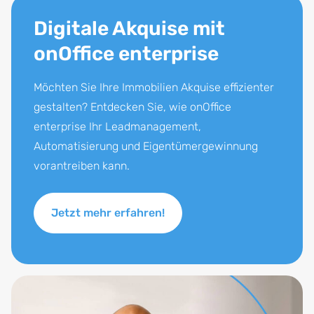
Digitale Akquise mit
onOffice enterprise
Möchten Sie Ihre Immobilien Akquise effizienter
gestalten? Entdecken Sie, wie onOffice
enterprise Ihr Leadmanagement,
Automatisierung und Eigentümergewinnung
vorantreiben kann.
Jetzt mehr erfahren!