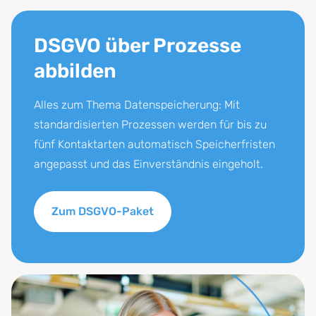
DSGVO über Prozesse
abbilden
Alles zum Thema Datenspeicherung: Mit
standardisierten Prozessen werden für bis zu
fünf Kontaktarten automatisch Speicherfristen
angepasst und das Einverständnis eingeholt.
Zum DSGVO-Paket