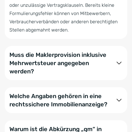
oder unzulässige Vertragsklauseln. Bereits kleine
Formulierungsfehler können von Mitbewerbern,
Verbraucherverbänden oder anderen berechtigten
Stellen abgemahnt werden.
Muss die Maklerprovision inklusive
Mehrwertsteuer angegeben
werden?
Ja, in vielen Fällen muss die Maklerprovision
gegenüber Verbrauchern als Endpreis inklusive der
Welche Angaben gehören in eine
gesetzlichen Mehrwertsteuer angegeben werden.
rechtssichere Immobilienanzeige?
Insbesondere bei Fernabsatzgeschäften und
verbraucherbezogenen Angeboten sollten
Zu einer rechtssicheren Immobilienanzeige gehören
Interessenten auf einen Blick erkennen können,
unter anderem vollständige Angaben zum Kauf-
Warum ist die Abkürzung „qm“ in