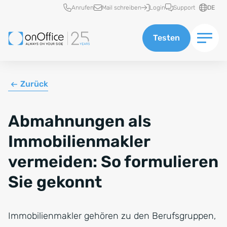
Schnellzugriff
Anrufen
Mail schreiben
Login
Support
DE
Testen
Zurück
Abmahnungen als
Immobilienmakler
vermeiden: So formulieren
Sie gekonnt
Immobilienmakler gehören zu den Berufsgruppen,