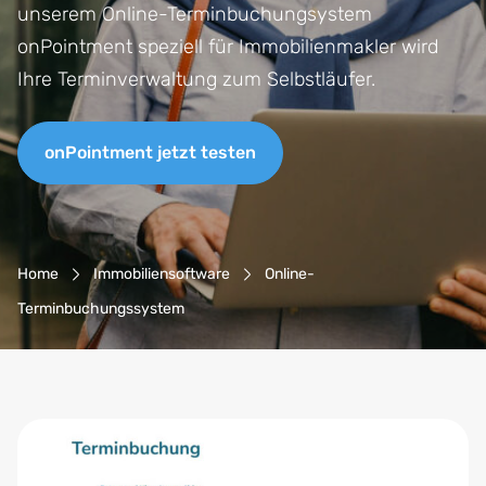
unserem Online-Terminbuchungsystem
onPointment speziell für Immobilienmakler wird
Ihre Terminverwaltung zum Selbstläufer.
onPointment jetzt testen
Breadcrumb-Navigation
Home
Immobiliensoftware
Online-
Terminbuchungssystem