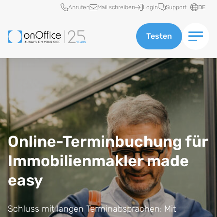
Schnellzugriff
Anrufen
Mail schreiben
Login
Support
DE
Testen
Online-Terminbuchung für
Immobilienmakler made
easy
Schluss mit langen Terminabsprachen: Mit