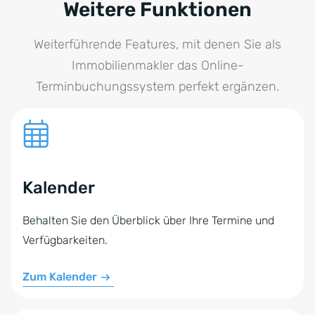
Terminkalender. Eine genaue
so auch onPointment, werden von uns selbst
Schritt-für-Schritt-
Weitere Funktionen
Anleitung
erstellt, verwaltet und auf unseren eigenen Servern
finden Sie weiter oben.
gehostet.
Weiterführende Features, mit denen Sie als
Immobilienmakler das Online-
Terminbuchungssystem perfekt ergänzen.
Kalender
Behalten Sie den Überblick über Ihre Termine und
Verfügbarkeiten.
Zum Kalender