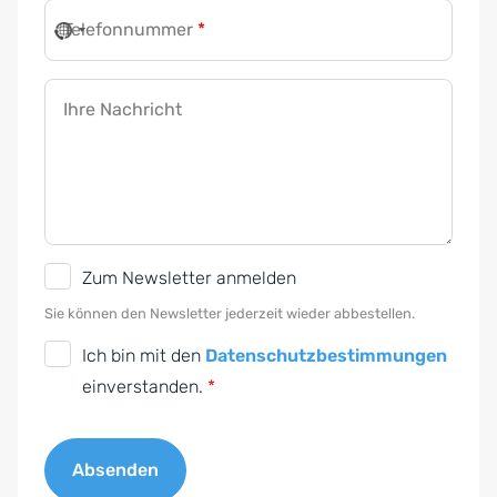
Telefonnummer
*
Ihre Nachricht
N
Zum Newsletter anmelden
e
Sie können den Newsletter jederzeit wieder abbestellen.
w
D
Ich bin mit den
Datenschutzbestimmungen
s
S
einverstanden.
*
l
G
e
V
t
Absenden
O
t