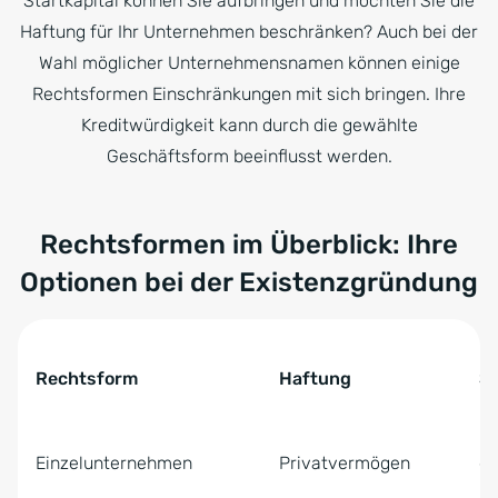
Startkapital können Sie aufbringen und möchten Sie die
Haftung für Ihr Unternehmen beschränken? Auch bei der
Wahl möglicher Unternehmensnamen können einige
Rechtsformen Einschränkungen mit sich bringen. Ihre
Kreditwürdigkeit kann durch die gewählte
Geschäftsform beeinflusst werden.
Rechtsformen im Überblick: Ihre
Optionen bei der Existenzgründung
Tabelle überspringen Rechtsformen im Überblick: Ihre 
Rechtsform
Haftung
St
Rechtsformen im Überblick: Ihre Optionen bei der Exist
Einzelunternehmen
Privatvermögen
ge