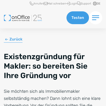
Schnellzugriff
Anrufen
Mail schreiben
Login
Support
DE
Testen
Zurück
Existenzgründung für
Makler: so bereiten Sie
Ihre Gründung vor
Sie möchten sich als Immobilienmakler
selbstständig machen? Dann lohnt sich eine klare
Vorbereitung. Vor der Gründung sollten Sie die