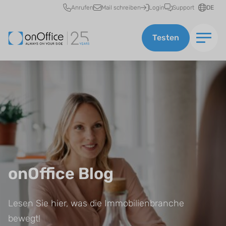
Schnellzugriff
Anrufen
Mail schreiben
Login
Support
DE
Testen
onOffice Blog
Lesen Sie hier, was die Immobilienbranche
bewegt!