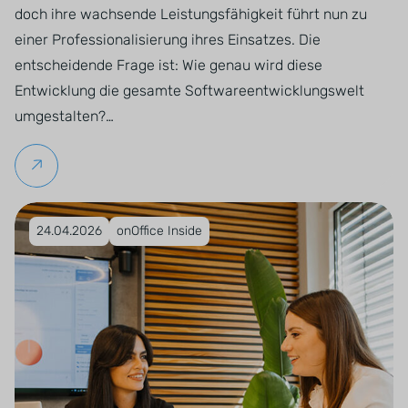
doch ihre wachsende Leistungsfähigkeit führt nun zu
einer Professionalisierung ihres Einsatzes. Die
entscheidende Frage ist: Wie genau wird diese
Entwicklung die gesamte Softwareentwicklungswelt
umgestalten?…
Weiterlesen
Veröffentlicht am 24.04.2026
24.04.2026
onOffice Inside