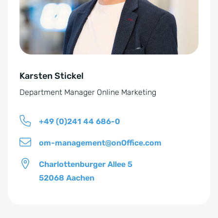
r
a
s
t
t
i
ä
v
n
e
d
Karsten Stickel
:
n
Department Manager Online Marketing
i
s
+49 (0)241 44 686-0
*
om-management@onOffice.com
Charlottenburger Allee 5
52068 Aachen