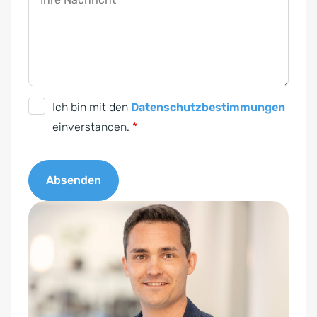
D
Ich bin mit den
Datenschutzbestimmungen
S
einverstanden.
*
G
V
Absenden
O
-
A
E
l
i
t
n
e
v
r
e
n