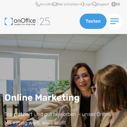
Schnellzugriff
Anrufen
Mail schreiben
Login
Support
DE
Testen
Online Marketing
Top platziert und gut beworben – unser Online
Marketing weiß, wie’s läuft!